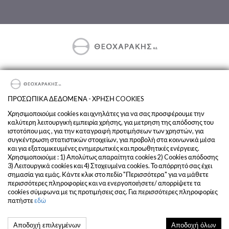
Exclusive Importer & Distributor of DEUTZ-FAHR and SAME in
Greece.
ΠΡΟΣΩΠΙΚΑ ΔΕΔΟΜΕΝΑ - ΧΡΗΣΗ COOKIES
Terms and Conditions
Χρησιμοποιούμε cookies και ιχνηλάτες για να σας προσφέρουμε την
καλύτερη λειτουργική εμπειρία χρήσης, για μετρηση της απόδοσης του
Privacy
ιστοτόπου μας , για την καταγραφή προτιμήσεων των χρηστών, για
Company
συγκέντρωση στατιστικών στοιχείων, για προβολή στα κοινωνικά μέσα
και για εξατομικευμένες ενημερωτικές και προωθητικές ενέργειες.
Χρησιμοποιούμε : 1) Απολύτως απαραίτητα cookies 2) Cookies απόδοσης
3) Λειτουργικά cookies και 4) Στοχευμένα cookies. Το απόρρητό σας έχει
σημασία για εμάς. Κάντε κλικ στο πεδίο "Περισσότερα" για να μάθετε
περισσότερες πληροφορίες και να ενεργοποιήσετε/ απορρίψετε τα
cookies σύμφωνα με τις προτιμήσεις σας. Για περισσότερες πληροφορίες
πατήστε
εδώ
© 2020 THEOCARAKIS. All Rights Reserved
Αποδοχή επιλεγμένων
Αποδοχή όλων