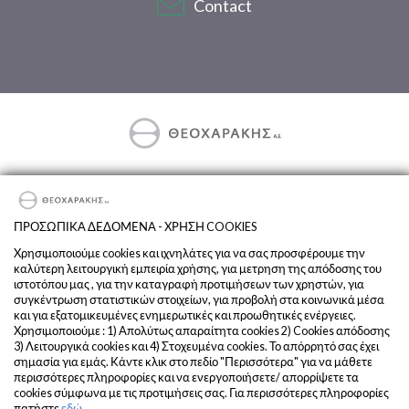
Contact
Exclusive Importer & Distributor of DEUTZ-FAHR and SAME in
Greece.
ΠΡΟΣΩΠΙΚΑ ΔΕΔΟΜΕΝΑ - ΧΡΗΣΗ COOKIES
Terms and Conditions
Χρησιμοποιούμε cookies και ιχνηλάτες για να σας προσφέρουμε την
καλύτερη λειτουργική εμπειρία χρήσης, για μετρηση της απόδοσης του
Privacy
ιστοτόπου μας , για την καταγραφή προτιμήσεων των χρηστών, για
Company
συγκέντρωση στατιστικών στοιχείων, για προβολή στα κοινωνικά μέσα
και για εξατομικευμένες ενημερωτικές και προωθητικές ενέργειες.
Χρησιμοποιούμε : 1) Απολύτως απαραίτητα cookies 2) Cookies απόδοσης
3) Λειτουργικά cookies και 4) Στοχευμένα cookies. Το απόρρητό σας έχει
σημασία για εμάς. Κάντε κλικ στο πεδίο "Περισσότερα" για να μάθετε
περισσότερες πληροφορίες και να ενεργοποιήσετε/ απορρίψετε τα
cookies σύμφωνα με τις προτιμήσεις σας. Για περισσότερες πληροφορίες
πατήστε
εδώ