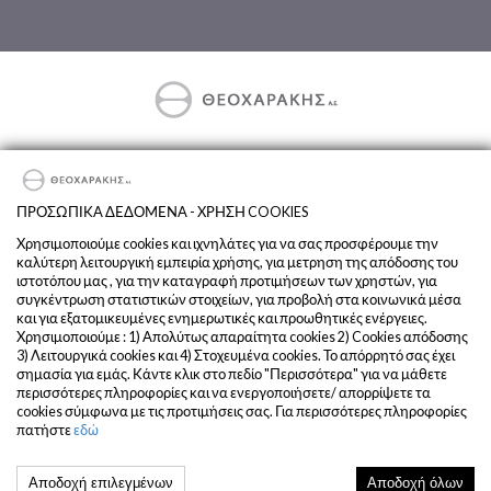
Exclusive Importer & Distributor of DEUTZ-FAHR and SAME in
Greece.
ΠΡΟΣΩΠΙΚΑ ΔΕΔΟΜΕΝΑ - ΧΡΗΣΗ COOKIES
Terms and Conditions
Χρησιμοποιούμε cookies και ιχνηλάτες για να σας προσφέρουμε την
καλύτερη λειτουργική εμπειρία χρήσης, για μετρηση της απόδοσης του
Privacy
ιστοτόπου μας , για την καταγραφή προτιμήσεων των χρηστών, για
Company
συγκέντρωση στατιστικών στοιχείων, για προβολή στα κοινωνικά μέσα
και για εξατομικευμένες ενημερωτικές και προωθητικές ενέργειες.
Χρησιμοποιούμε : 1) Απολύτως απαραίτητα cookies 2) Cookies απόδοσης
3) Λειτουργικά cookies και 4) Στοχευμένα cookies. Το απόρρητό σας έχει
σημασία για εμάς. Κάντε κλικ στο πεδίο "Περισσότερα" για να μάθετε
περισσότερες πληροφορίες και να ενεργοποιήσετε/ απορρίψετε τα
cookies σύμφωνα με τις προτιμήσεις σας. Για περισσότερες πληροφορίες
πατήστε
εδώ
© 2020 THEOCARAKIS. All Rights Reserved
Αποδοχή επιλεγμένων
Αποδοχή όλων