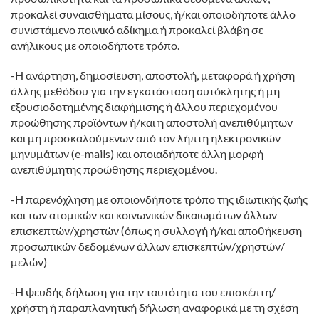
προκαλεί συναισθήματα μίσους, ή/και οποιοδήποτε άλλο
συνιστάμενο ποινικό αδίκημα ή προκαλεί βλάβη σε
ανήλικους με οποιοδήποτε τρόπο.
-Η ανάρτηση, δημοσίευση, αποστολή, μεταφορά ή χρήση
άλλης μεθόδου για την εγκατάσταση αυτόκλητης ή μη
εξουσιοδοτημένης διαφήμισης ή άλλου περιεχομένου
προώθησης προϊόντων ή/και η αποστολή ανεπιθύμητων
και μη προσκαλούμενων από τον λήπτη ηλεκτρονικών
μηνυμάτων (e-mails) και οποιαδήποτε άλλη μορφή
ανεπιθύμητης προώθησης περιεχομένου.
-Η παρενόχληση με οποιονδήποτε τρόπο της ιδιωτικής ζωής
και των ατομικών και κοινωνικών δικαιωμάτων άλλων
επισκεπτών/χρηστών (όπως η συλλογή ή/και αποθήκευση
προσωπικών δεδομένων άλλων επισκεπτών/χρηστών/
μελών)
-Η ψευδής δήλωση για την ταυτότητα του επισκέπτη/
χρήστη ή παραπλανητική δήλωση αναφορικά με τη σχέση