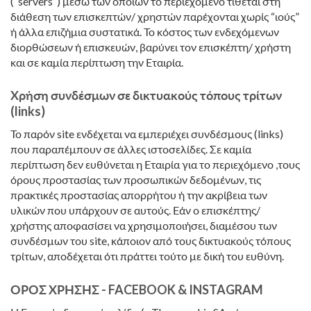
(“servers”) μέσω των οποίων το περιεχόμενο τίθεται στη
διάθεση των επισκεπτών/ χρηστών παρέχονται χωρίς “ιούς”
ή άλλα επιζήμια συστατικά. Το κόστος των ενδεχόμενων
διορθώσεων ή επισκευών, βαρύνει τον επισκέπτη/ χρήστη
και σε καμία περίπτωση την Εταιρία.
Χρήση συνδέσμων σε δικτυακούς τόπους τρίτων
(links)
Το παρόν site ενδέχεται να εμπεριέχει συνδέσμους (links)
που παραπέμπουν σε άλλες ιστοσελίδες. Σε καμία
περίπτωση δεν ευθύνεται η Εταιρία για το περιεχόμενο ,τους
όρους προστασίας των προσωπικών δεδομένων, τις
πρακτικές προστασίας απορρήτου ή την ακρίβεια των
υλικών που υπάρχουν σε αυτούς. Εάν ο επισκέπτης/
χρήστης αποφασίσει να χρησιμοποιήσει, διαμέσου των
συνδέσμων του site, κάποιον από τους δικτυακούς τόπους
τρίτων, αποδέχεται ότι πράττει τούτο με δική του ευθύνη.
ΟΡΟΣ ΧΡΗΣΗΣ - FACEBOOK & INSTAGRAM