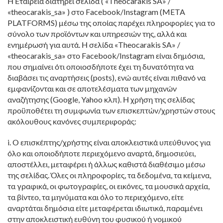
Η Εταιρεία διατηρεί σελίδα ( «Theocarakis SA» /
«theocarakis_sa» ) στο Facebook/Instagram (META
PLATFORMS) μέσω της οποίας παρέχει πληροφορίες για το
σύνολο των προϊόντων και υπηρεσιών της, αλλά και
ενημέρωσή για αυτά. Η σελίδα «Theocarakis SA» /
«theocarakis_sa» στο Facebook/Instagram είναι δημόσια,
που σημαίνει ότι οποιοσδήποτε έχει τη δυνατότητα να
διαβάσει τις αναρτήσεις (posts), ενώ αυτές είναι πιθανό να
εμφανίζονται και σε αποτελέσματα των μηχανών
αναζήτησης (Google, Yahoo κλπ). Η χρήση της σελίδας
προϋποθέτει τη συμφωνία των επισκεπτών/χρηστών στους
ακόλουθους κανόνες συμπεριφοράς:
i. Ο επισκέπτης/χρήστης είναι αποκλειστικά υπεύθυνος για
όλο και οποιοδήποτε περιεχόμενο αναρτά, δημοσιεύει,
αποστέλλει, μεταφέρει ή άλλως καθιστά διαθέσιμο μέσω
της σελίδας. Όλες οι πληροφορίες, τα δεδομένα, τα κείμενα,
τα γραφικά, οι φωτογραφίες, οι εικόνες, τα μουσικά αρχεία,
τα βίντεο, τα μηνύματα και όλο το περιεχόμενο, είτε
αναρτάται δημόσια είτε μεταφέρεται ιδιωτικά, παραμένει
στην αποκλειστική ευθύνη του φυσικού ή νομικού