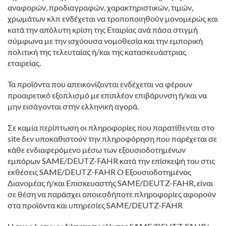
αναφορών, προδιαγραφών, χαρακτηριστικών, τιμών,
χρωμάτων κλπ ενδέχεται να τροποποιηθούν μονομερώς και
κατά την απόλυτη κρίση της Εταιρίας ανά πάσα στιγμή
σύμφωνα με την ισχύουσα νομοθεσία και την εμπορική
πολιτική της τελευταίας ή/και της κατασκευάστριας
εταιρείας.
Τα προϊόντα που απεικονίζονται ενδέχεται να φέρουν
προαιρετικό εξοπλισμό με επιπλέον επιβάρυνση ή/και να
μην εισάγονται στην ελληνική αγορά.
Σε καμία περίπτωση οι πληροφορίες που παρατίθενται στο
site δεν υποκαθιστούν την πληροφόρηση που παρέχεται σε
κάθε ενδιαφερόμενο μέσω των εξουσιοδοτημένων
εμπόρων SAME/DEUTZ-FAHR κατά την επίσκεψή του στις
εκθέσεις SAME/DEUTZ-FAHR Ο Εξουσιοδοτημένος
Διανομέας ή/και Επισκευαστής SAME/DEUTZ-FAHR, είναι
σε θέση να παράσχει οποιεσδήποτε πληροφορίες αφορούν
στα προϊόντα και υπηρεσίες SAME/DEUTZ-FAHR