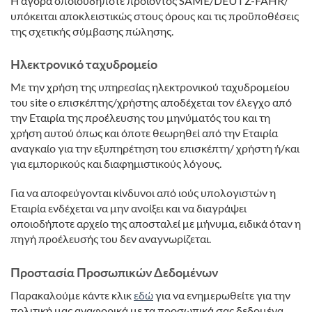
Η αγορά οποιουδήποτε προϊόντος SAME/DEUTZ-FAHR/
υπόκειται αποκλειστικώς στους όρους και τις προϋποθέσεις
της σχετικής σύμβασης πώλησης.
Ηλεκτρονικό ταχυδρομείο
Με την χρήση της υπηρεσίας ηλεκτρονικού ταχυδρομείου
του site ο επισκέπτης/χρήστης αποδέχεται τον έλεγχο από
την Εταιρία της προέλευσης του μηνύματός του και τη
χρήση αυτού όπως και όποτε θεωρηθεί από την Εταιρία
αναγκαίο για την εξυπηρέτηση του επισκέπτη/ χρήστη ή/και
για εμπορικούς και διαφημιστικούς λόγους.
Για να αποφεύγονται κίνδυνοι από ιούς υπολογιστών η
Εταιρία ενδέχεται να μην ανοίξει και να διαγράψει
οποιοδήποτε αρχείο της αποσταλεί με μήνυμα, ειδικά όταν η
πηγή προέλευσής του δεν αναγνωρίζεται.
Προστασία Προσωπικών Δεδομένων
Παρακαλούμε κάντε κλικ
εδώ
για να ενημερωθείτε για την
πολιτική μας αναφορικά με τα προσωπικά σας δεδομένα.