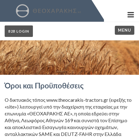
MENU
B2B LOGIN
Όροι και Προϋποθέσεις
Ο δικτυακός τόπος www.theocarakis-tractors.gr (εφεξής το
«site») λειτουργεί υπό την διαχείριση της εταιρείας με την
επωνυμία «ΘΕΟΧΑΡΑΚΗΣ ΑΕ», η οποία εδρεύει στην
Αθήνα, Λεωφόρος Αθηνών 169 και συνιστά τον Επίσημο
και αποκλειστικό Εισαγωγέα καινουργών οχημάτων,
ανταλλακτικών SAME και DEUTZ-FAHR στην Ελλάδα