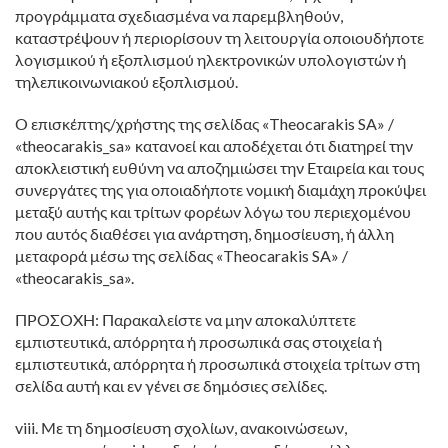
προγράμματα σχεδιασμένα να παρεμβληθούν,
καταστρέψουν ή περιορίσουν τη λειτουργία οποιουδήποτε
λογισμικού ή εξοπλισμού ηλεκτρονικών υπολογιστών ή
τηλεπικοινωνιακού εξοπλισμού.
Ο επισκέπτης/χρήστης της σελίδας «Theocarakis SA» /
«theocarakis_sa» κατανοεί και αποδέχεται ότι διατηρεί την
αποκλειστική ευθύνη να αποζημιώσει την Εταιρεία και τους
συνεργάτες της για οποιαδήποτε νομική διαμάχη προκύψει
μεταξύ αυτής και τρίτων φορέων λόγω του περιεχομένου
που αυτός διαθέσει για ανάρτηση, δημοσίευση, ή άλλη
μεταφορά μέσω της σελίδας «Theocarakis SA» /
«theocarakis_sa».
ΠΡΟΣΟΧΗ: Παρακαλείστε να μην αποκαλύπτετε
εμπιστευτικά, απόρρητα ή προσωπικά σας στοιχεία ή
εμπιστευτικά, απόρρητα ή προσωπικά στοιχεία τρίτων στη
σελίδα αυτή και εν γένει σε δημόσιες σελίδες.
viii. Με τη δημοσίευση σχολίων, ανακοινώσεων,