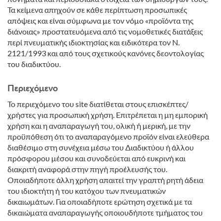
Τα κείμενα απηχούν σε κάθε περίπτωση προσωπικές
απόψεις και είναι σύμφωνα με τον νόμο «προϊόντα της
διάνοιας» προστατευόμενα από τις νομοθετικές διατάξεις
περί πνευματικής ιδιοκτησίας και ειδικότερα τον Ν.
2121/1993 και από τους σχετικούς κανόνες δεοντολογίας
του διαδικτύου.
Περιεχόμενο
Το περιεχόμενο του site διατίθεται στους επισκέπτες/
χρήστες για προσωπική χρήση. Επιτρέπεται η μη εμπορική
χρήση και η αναπαραγωγή του, ολική ή μερική, με την
προϋπόθεση ότι το αναπαραγόμενο προϊόν είναι ελεύθερα
διαθέσιμο στη συνέχεια μέσω του Διαδικτύου ή άλλου
πρόσφορου μέσου και συνοδεύεται από ευκρινή και
διακριτή αναφορά στην πηγή προέλευσής του.
Οποιαδήποτε άλλη χρήση απαιτεί την γραπτή ρητή άδεια
του ιδιοκτήτη ή του κατόχου των πνευματικών
δικαιωμάτων. Για οποιαδήποτε ερώτηση σχετικά με τα
δικαιώματα αναπαραγωγής οποιουδήποτε τμήματος του