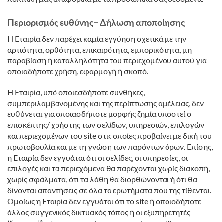
Περιορισμός ευθύνης– Δήλωση αποποίησης
Η Εταιρία δεν παρέχει καμία εγγύηση σχετικά με την
αρτιότητα, ορθότητα, επικαιρότητα, εμπορικότητα, μη
παραβίαση ή καταλληλότητα του περιεχομένου αυτού για
οποιαδήποτε χρήση, εφαρμογή ή σκοπό.
Η Εταιρία, υπό οποιεσδήποτε συνθήκες,
συμπεριλαμβανομένης και της περίπτωσης αμέλειας, δεν
ευθύνεται για οποιασδήποτε μορφής ζημία υποστεί ο
επισκέπτης/ χρήστης των σελίδων, υπηρεσιών, επιλογών
και περιεχομένων του site στις οποίες προβαίνει με δική του
πρωτοβουλία και με τη γνώση των παρόντων όρων. Επίσης,
η Εταιρία δεν εγγυάται ότι οι σελίδες, οι υπηρεσίες, οι
επιλογές και τα περιεχόμενα θα παρέχονται χωρίς διακοπή,
χωρίς σφάλματα, ότι τα λάθη θα διορθώνονται ή ότι θα
δίνονται απαντήσεις σε όλα τα ερωτήματα που της τίθενται.
Ομοίως η Εταιρία δεν εγγυάται ότι το site ή οποιοδήποτε
άλλος συγγενικός δικτυακός τόπος ή οι εξυπηρετητές