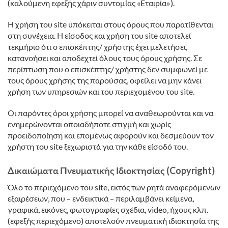
(καλούμενη εφεξής χάριν συντομίας «Εταιρία»).
Η χρήση του site υπόκειται στους όρους που παρατίθενται
στη συνέχεια. Η είσοδος και χρήση του site αποτελεί
τεκμήριο ότι ο επισκέπτης/ χρήστης έχει μελετήσει,
κατανοήσει και αποδεχτεί όλους τους όρους χρήσης. Σε
περίπτωση που ο επισκέπτης/ χρήστης δεν συμφωνεί με
τους όρους χρήσης της παρούσας, οφείλει να μην κάνει
χρήση των υπηρεσιών και του περιεχομένου του site.
Οι παρόντες όροι χρήσης μπορεί να αναθεωρούνται και να
ενημερώνονται οποιαδήποτε στιγμή και χωρίς
προειδοποίηση και επομένως αφορούν και δεσμεύουν τον
χρήστη του site ξεχωριστά για την κάθε είσοδό του.
Δικαιώματα Πνευματικής Ιδιοκτησίας (Copyright)
Όλο το περιεχόμενο του site, εκτός των ρητά αναφερόμενων
εξαιρέσεων, που – ενδεικτικά – περιλαμβάνει κείμενα,
γραφικά, εικόνες, φωτογραφίες σχέδια, video, ήχους κλπ.
(εφεξής περιεχόμενο) αποτελούν πνευματική ιδιοκτησία της