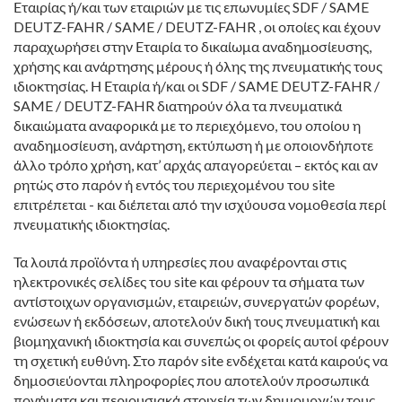
Εταιρίας ή/και των εταιριών με τις επωνυμίες SDF / SAME
DEUTZ-FAHR / SAME / DEUTZ-FAHR , οι οποίες και έχουν
παραχωρήσει στην Εταιρία το δικαίωμα αναδημοσίευσης,
χρήσης και ανάρτησης μέρους ή όλης της πνευματικής τους
ιδιοκτησίας. Η Εταιρία ή/και οι SDF / SAME DEUTZ-FAHR /
SAME / DEUTZ-FAHR διατηρούν όλα τα πνευματικά
δικαιώματα αναφορικά με το περιεχόμενο, του οποίου η
αναδημοσίευση, ανάρτηση, εκτύπωση ή με οποιονδήποτε
άλλο τρόπο χρήση, κατ’ αρχάς απαγορεύεται – εκτός και αν
ρητώς στο παρόν ή εντός του περιεχομένου του site
επιτρέπεται - και διέπεται από την ισχύουσα νομοθεσία περί
πνευματικής ιδιοκτησίας.
Τα λοιπά προϊόντα ή υπηρεσίες που αναφέρονται στις
ηλεκτρονικές σελίδες του site και φέρουν τα σήματα των
αντίστοιχων οργανισμών, εταιρειών, συνεργατών φορέων,
ενώσεων ή εκδόσεων, αποτελούν δική τους πνευματική και
βιομηχανική ιδιοκτησία και συνεπώς οι φορείς αυτοί φέρουν
τη σχετική ευθύνη. Στο παρόν site ενδέχεται κατά καιρούς να
δημοσιεύονται πληροφορίες που αποτελούν προσωπικά
πονήματα και περιουσιακά στοιχεία των δημιουργών τους.