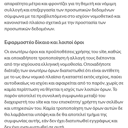
απαραίτητα μέτρα και φροντίζει για τη θεμιτή και νόμιμη
συλλογή και επεξεργασία των προσωπικών δεδομένων
σύμφωνα με τα προβλεπόμενα στο ισχύον νομοθετικό και
κανονιστικό πλαίσιο σχετικά με την προστασία των
προσωπικών δεδομένων.
Εφαρμοστέο δίκαιο και λοιποί όροι
Οι ανωτέρω όροι και προϋποθέσεις χρήσης του site, καθώς
και οποιαδήποτε τροποποίηση ή αλλαγή τους διέπονται
από την ισχύουσα ελληνική νομοθεσία. Οποιαδήποτε
διάταξη των ανωτέρω όρων διαπιστωθεί ότι είναι αντίθετη
με το ως άνω νομικό πλαίσιο ή καταστεί εκτός ισχύος, παύει
αυτοδικαίως να ισχύει και αφαιρείται από το παρόν, χωρίς σε
καμία περίπτωση να θίγεται η ισχύς των λοιπών όρων. Το
παρόν αποτελεί τη συνολική συμφωνία μεταξύ του
διαχειριστή του site και του επισκέπτη/ χρήστη των σελίδων
και υπηρεσιών του. Καμία τροποποίηση των όρων αυτών δε
θα λαμβάνεται υπόψη και δε θα αποτελεί τμήμα της
συμφωνίας αυτής, εάν δεν έχει διατυπωθεί εγγράφως και
δεν έχει ενσωματωθεί σε αυτή.