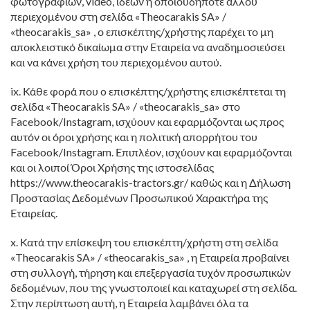
φωτογραφιών, video, ιδεών ή οποιουδήποτε άλλου
περιεχομένου στη σελίδα «Theocarakis SA» /
«theocarakis_sa» , ο επισκέπτης/χρήστης παρέχει το μη
αποκλειστικό δικαίωμα στην Εταιρεία να αναδημοσιεύσει
και να κάνει χρήση του περιεχομένου αυτού.
ix. Κάθε φορά που o επισκέπτης/χρήστης επισκέπτεται τη
σελίδα «Theocarakis SA» / «theocarakis_sa» στο
Facebook/Instagram, ισχύουν και εφαρμόζονται ως προς
αυτόν οι όροι χρήσης και η πολιτική απορρήτου του
Facebook/Instagram. Επιπλέον, ισχύουν και εφαρμόζονται
και οι λοιποί Όροι Χρήσης της ιστοσελίδας
https://www.theocarakis-tractors.gr/ καθώς και η Δήλωση
Προστασίας Δεδομένων Προσωπικού Χαρακτήρα της
Εταιρείας.
x. Κατά την επίσκεψη του επισκέπτη/χρήστη στη σελίδα
«Theocarakis SA» / «theocarakis_sa» , η Εταιρεία προβαίνει
στη συλλογή, τήρηση και επεξεργασία τυχόν προσωπικών
δεδομένων, που της γνωστοποιεί και καταχωρεί στη σελίδα.
Στην περίπτωση αυτή, η Εταιρεία λαμβάνει όλα τα