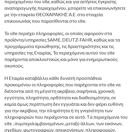
περιεχομένου του site, καθώς και για αιτήσεις έγκρισης
αναπαραγωγής περιεχομένου, μπορείτε να επικοινωνήσετε
με την εταιρεία ΘΕΟΧΑΡΑΚΗΣ Α.Ε. στα στοιχεία
επικοινωνίας που παρατίθενται στο site.
Το site περιέχει πληροφορίες, οι οποίες αφορούν στα
προϊόντα/υπηρεσίες SAME, DEUTZ-FAHR, καθώς και τα
προγράμματα προώθησης, τις δραστηριότητες και τις
υπηρεσίες της Εταιρίας. Τα περιεχόμενα αυτού του site
παρέχονται αποκλειστικώς και μόνο για ενημερωτικούς
σκοπούς.
Η Εταιρία καταβάλλει κάθε δυνατή προσπάθεια
προκειμένου οι πληροφορίες που παρέχονται στο site να
διέπονται από τη μέγιστη ακρίβεια, σαφήνεια, χρονική
εγγύτητα, πληρότητα, ορθότητα και διαθεσιμότητα, σε
καμία όμως περίπτωση δεν εγγυάται και δεν φέρει ευθύνη
για την ακρίβεια, την πληρότητα ή τη γνησιότητα των
πληροφοριών που περιέχονται σε αυτό. Tα περιεχόμενα του
site , συμπεριλαμβανομένων, μεταξύ άλλων, των εικόνων,
σχεδίων, φωτογραφιών, απεικονίσεων, πληροφοριών,