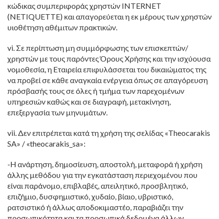
κώδικας συμπεριφοράς χρηστών INTERNET
(NETIQUETTE) και απαγορεύεται η εκ μέρους των χρηστών
υιοθέτηση αθέμιτων πρακτικών.
vi. Σε περίπτωση μη συμμόρφωσης των επισκεπτών/
χρηστών με τους παρόντες Όρους Χρήσης και την ισχύουσα
νομοθεσία, η Εταιρεία επιφυλάσσεται του δικαιώματος της
να προβεί σε κάθε αναγκαία ενέργεια όπως σε απαγόρευση
πρόσβασής τους σε όλες ή τμήμα των παρεχομένων
υπηρεσιών καθώς και σε διαγραφή, μετακίνηση,
επεξεργασία των μηνυμάτων.
vii. Δεν επιτρέπεται κατά τη χρήση της σελίδας «Theocarakis
SA» / «theocarakis_sa»:
-Η ανάρτηση, δημοσίευση, αποστολή, μεταφορά ή χρήση
άλλης μεθόδου για την εγκατάσταση περιεχομένου που
είναι παράνομο, επιβλαβές, απειλητικό, προσβλητικό,
επιζήμιο, δυσφημιστικό, χυδαίο, βίαιο, υβριστικό,
ρατσιστικό ή άλλως αποδοκιμαστέο, παραβιάζει την
προσωπικότητα και τα προσωπικά δεδομένα άλλων,