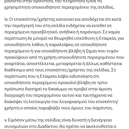
βασιστεί στην ορθότητα, την πληρότητα ή/και τη
χρησιμότητα οποιουδήποτε περιεχομένου της σελίδας.
iv. Ο επισκέπτης/χρήστης κατανοεί και αποδέχεται ότι κατά
την περιήγησή του στη σελίδα ενδέχεται να εκτεθεί σε
περιεχόμενο προσβλητικό, ανήθικο ή παράνομο. Σε καμία
περίπτωση δε μπορεί να θεωρηθεί υπεύθυνη η Εταιρεία, για
οποιοδήποτε λάθος ή παραλείψεις σε οποιοδήποτε
περιεχόμενο ή για οποιαδήποτε βλάβη ή ζημία που τυχόν
προκύψουν από τη χρήση οποιουδήποτε περιεχομένου που
αναρτάται, αποστέλλεται, μεταφέρεται ή άλλως καθίσταται
διαθέσιμο από τους επισκέπτες/χρήστες της σελίδας. Σε
περίπτωση που η Εταιρεία λάβει ειδοποίηση ότι
οποιοδήποτε περιεχόμενο προκαλεί βλάβη σε τρίτο
πρόσωπο διατηρεί το δικαίωμα να προβεί στην άμεση
διαγραφή του περιεχομένου αυτού και ταυτόχρονα να
διακόψει τη λειτουργία του λογαριασμού του επισκέπτη/
χρήστη ο οποίος παραβιάζει τους όρους του παρόντος.
v. Εφόσον μέσω της σελίδας είναι δυνατή η διενέργεια
συνομιλιών στο Διαδίκτυο, θα πρέπει να ακολουθείται ο