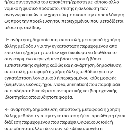
ή/και συνεργασία του επισκέπτη/χρήστη με κάποιο άλλο
νομικό ή φυσικό πρόσωπο, επίσης η αλλοίωση των
αναγνωριστικών των χρηστών με σκοπό την παραπλάνηση
ως προς την προέλευση του περιεχομένου που μεταδίδεται
μέσω της σελίδας.
-Η ανάρτηση, δημοσίευση, αποστολή, μεταφορά ή χρήση
άλλης μεθόδου για την εγκατάσταση περιεχομένου από
επισκέπτη/χρήστη που δεν έχει δικαίωμα να διαθέσει το
συγκεκριμένο περιεχόμενο βάσει νόμου ή βάσει
εμπιστευτικής σχέσης καθώς και η ανάρτηση, δημοσίευση,
αποστολή, μεταφορά ή χρήση άλλης μεθόδου για την
εγκατάσταση λογισμικού ή περιεχομένου κάθε μορφής
(κειμένου, εικόνας, ήχου, video, animation) που παραβιάζει
οποιαδήποτε δικαιώματα πνευματικής και βιομηχανικής
ιδιοκτησίας οποιουδήποτε φορέα.
-Η ανάρτηση, δημοσίευση, αποστολή, μεταφορά ή χρήση
άλλης μεθόδου για την εγκατάσταση ή/και προώθηση ή/και
διάθεση περιεχομένου που περιέχει ψηφιακούς ιούς ή
οποιοδήποτε άλλο ηλεκτρονικό κώδικα, αρχεία ή