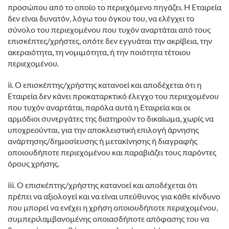
προσώπου από το οποίο το περιεχόμενο πηγάζει. Η Εταιρεία
δεν είναι δυνατόν, λόγω του όγκου του, να ελέγχει το
σύνολο του περιεχομένου που τυχόν αναρτάται από τους
επισκέπτες/χρήστες, οπότε δεν εγγυάται την ακρίβεια, την
ακεραιότητα, τη νομιμότητα, ή την ποιότητα τέτοιου
περιεχομένου.
ii. Ο επισκέπτης/χρήστης κατανοεί και αποδέχεται ότι η
Εταιρεία δεν κάνει προκαταρκτικό έλεγχο του περιεχομένου
που τυχόν αναρτάται, παρόλα αυτά η Εταιρεία και οι
αρμόδιοι συνεργάτες της διατηρούν το δικαίωμα, χωρίς να
υποχρεούνται, για την αποκλειστική επιλογή άρνησης
ανάρτησης/δημοσίευσης ή μετακίνησης ή διαγραφής
οποιουδήποτε περιεχομένου και παραβιάζει τους παρόντες
όρους χρήσης.
iii. Ο επισκέπτης/χρήστης κατανοεί και αποδέχεται ότι
πρέπει να αξιολογεί και να είναι υπεύθυνος για κάθε κίνδυνο
που μπορεί να ενέχει η χρήση οποιουδήποτε περιεχομένου,
συμπεριλαμβανομένης οποιασδήποτε απόφασης του να