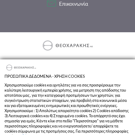
Επικοινωνία
Αποκλειστικός Εισαγωγέας & Διανομέας στην Ελλάδα των
DEUTZ-FAHR και SAME.
ΠΡΟΣΩΠΙΚΑ ΔΕΔΟΜΕΝΑ - ΧΡΗΣΗ COOKIES
Όροι και Προϋποθέσεις
Χρησιμοποιούμε cookies και ιχνηλάτες για να σας προσφέρουμε την
καλύτερη λειτουργική εμπειρία χρήσης, για μετρηση της απόδοσης του
Προσωπικά Δεδομένα
ιστοτόπου μας , για την καταγραφή προτιμήσεων των χρηστών, για
Η Εταιρεία
συγκέντρωση στατιστικών στοιχείων, για προβολή στα κοινωνικά μέσα
και για εξατομικευμένες ενημερωτικές και προωθητικές ενέργειες.
Χρησιμοποιούμε : 1) Απολύτως απαραίτητα cookies 2) Cookies απόδοσης
3) Λειτουργικά cookies και 4) Στοχευμένα cookies. Το απόρρητό σας έχει
σημασία για εμάς. Κάντε κλικ στο πεδίο "Περισσότερα" για να μάθετε
περισσότερες πληροφορίες και να ενεργοποιήσετε/ απορρίψετε τα
cookies σύμφωνα με τις προτιμήσεις σας. Για περισσότερες πληροφορίες