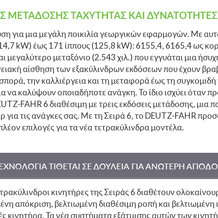
ΓΕΣ ΜΕΤΑΔΟΣΗΣ ΤΑΧΥΤΗΤΑΣ ΚΑΙ ΔΥΝΑΤΟΤΗΤΕ
ύση για μια μεγάλη ποικιλία γεωργικών εφαρμογών. Με αυτό
114,7 kW) έως 171 ίππους (125,8 kW): 6155,4, 6165,4 ως κ
ι μεγαλύτερο μεταξόνιο (2.543 χιλ.) που εγγυάται μια ήσυ
ειακή αίσθηση των εξακύλινδρων εκδόσεων που έχουν βραβε
 σπορά, την καλλιέργεια και τη μεταφορά έως τη συγκομιδ
 να καλύψουν οποιαδήποτε ανάγκη. Το ίδιο ισχύει όταν πρό
TZ-FAHR 6 διαθέσιμη με τρεις εκδόσεις μετάδοσης, μια πο
 για τις ανάγκες σας. Με τη Σειρά 6, το DEUTZ-FAHR προσ
ιπλέον επιλογές για τα νέα τετρακύλινδρα μοντέλα.
ΕΧΝΟΛΟΓΙΑ ΤΙΘΕΤΑΙ ΣΕ ΔΟΥΛΕΙΑ ΓΙΑ ΑΝΩΤΕΡΗ ΑΠΟΔΟ
ετρακύλινδροι κινητήρες της Σειράς 6 διαθέτουν ολοκαίνου
νη απόκριση, βελτιωμένη διαθέσιμη ροπή και βελτιωμένη ι
ς κινητήρα. Τα νέα συστήματα εξάτμισης αυτών των κινητ