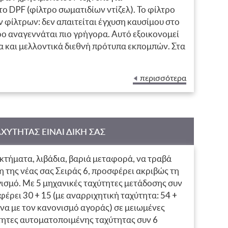
ο DPF (φίλτρο σωματιδίων ντίζελ). Το φίλτρο
φίλτρων: δεν απαιτείται έγχυση καυσίμου στο
ρο αναγεννάται πιο γρήγορα. Αυτό εξοικονομεί
 και μελλοντικά διεθνή πρότυπα εκπομπών. Στα
 ηλεκτρονικά ελεγχόμενο ανεμιστήρα Visco. Οι
ικής τεχνολογίας και προσφέρουν απαράμιλλη
περισσότερα
ΧΥΤΗΤΑΣ ΕΙΝΑΙ ΔΙΚΗ ΣΑΣ
οκτήματα, λιβάδια, βαριά μεταφορά, να τραβά
η της νέας σας Σειράς 6, προσφέρει ακριβώς τη
σμό. Με 5 μηχανικές ταχύτητες μετάδοσης συν
φέρει 30 + 15 (με αναρριχητική ταχύτητα: 54 +
ωνα με τον κανονισμό αγοράς) σε μειωμένες
ητες αυτοματοποιμένης ταχύτητας συν 6