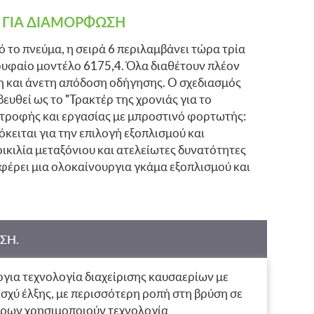
Σ ΓΙΑ ΔΙΑΜΟΡΦΩΣΗ
 το πνεύμα, η σειρά 6 περιλαμβάνει τώρα τρία
ορυφαίο μοντέλο 6175,4. Όλα διαθέτουν πλέον
χη και άνετη απόδοση οδήγησης. Ο σχεδιασμός
υθεί ως το "Τρακτέρ της χρονιάς για το
ή τροφής και εργασίας με μπροστινό φορτωτής:
κειται για την επιλογή εξοπλισμού και
ικιλία μεταξόνιου και ατελείωτες δυνατότητες
φέρει μια ολοκαίνουργια γκάμα εξοπλισμού και
ΣΗ.
ργια τεχνολογία διαχείρισης καυσαερίων με
σχύ έλξης, με περισσότερη ροπή στη βρύση σε
ήρων χρησιμοποιούν τεχνολογία