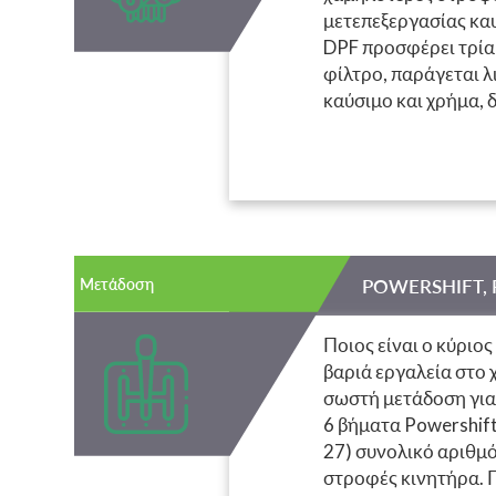
μετεπεξεργασίας καυ
DPF προσφέρει τρία
φίλτρο, παράγεται λ
καύσιμο και χρήμα,
μοντέλα TTV, η από
νέοι κινητήρες DEU
αξιοπιστία και αποδ
Μετάδοση
POWERSHIFT, 
Ποιος είναι ο κύριο
βαριά εργαλεία στο 
σωστή μετάδοση για
6 βήματα Powershift
27) συνολικό αριθμό
στροφές κινητήρα. 