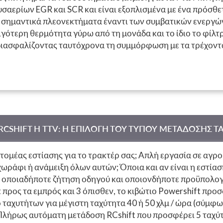
σαερίων EGR και SCR και είναι εξοπλισμένα με ένα πρόσθετ
 σημαντικά πλεονεκτήματα έναντι των συμβατικών ενεργών 
ιγότερη θερμότητα γύρω από τη μονάδα και το ίδιο το φίλτ
 διασφαλίζοντας ταυτόχρονα τη συμμόρφωση με τα τρέχοντα
δοση του κινητήρα βελτιώνεται ακόμη περισσότερο από τον
TZ-FAHR αποτελούν πρότυπο της τελευταίας γενιάς γερμαν
οτικότητα για εξαιρετικά αποτελέσματα.
RCSHIFT Η TTV: Η ΕΠΙΛΟΓΗ ΤΟΥ ΤΥΠΟΥ ΜΕΤΑΔΟΣΗΣ ΤΑ
ς τομέας εστίασης για το τρακτέρ σας; Απλή εργασία σε αγρ
χωράφι ή ανάμειξη όλων αυτών; Όποια και αν είναι η εστίασ
 οποιαδήποτε ζήτηση οδηγού και οποιονδήποτε προϋπολογι
 προς τα εμπρός και 3 όπισθεν, το κιβώτιο Powershift προσ
 ταχυτήτων για μέγιστη ταχύτητα 40 ή 50 χλμ / ώρα (σύμφ
Πλήρως αυτόματη μετάδοση RCshift που προσφέρει 5 ταχύτ