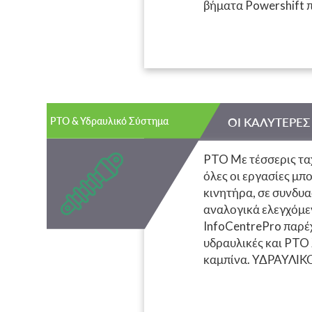
βήματα Powershift π
Ένα κιβώτιο υψηλής 
αποτελεσματικό και 
κινητήρα χωρίς περι
επιτρέπουν στην με
πλεονεκτήματα όσον 
είναι εύχρηστες, απ
ΡΤΟ & Υδραυλικό Σύστημα
ΟΙ ΚΑΛΥΤΕΡΕΣ
προσφέρει εξαιρετικ
οδηγική άνεση, η επι
PTO Με τέσσερις τα
όλες οι εργασίες μπ
κινητήρα, σε συνδυ
αναλογικά ελεγχόμε
InfoCentrePro παρέχ
υδραυλικές και PTO 
καμπίνα. ΥΔΡΑΥΛΙΚΟ
χαρακτηριστικών. Γι
πέντε υδραυλικές βα
με χωρητικότητα πίσ