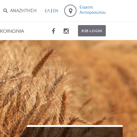
Εύρεση
ΑΝΑΖΗΤΗΣΗ
ΕΛ
|
EN
Αντιπροσώπου
ΙΚΟΙΝΩΝΙΑ
B2B LOGIN