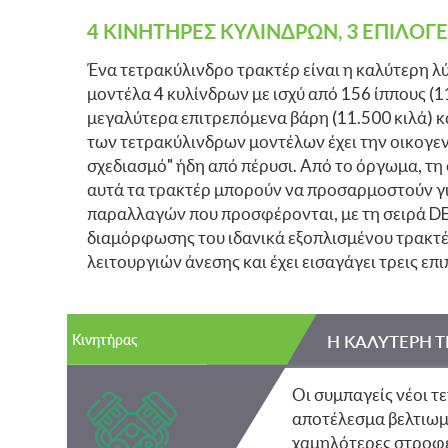
4 ΚΙΝΗΤΗΡΕΣ ΚΥΛΙΝΔΡΩΝ, 3 ΕΠΙΛΟ
Ένα τετρακύλινδρο τρακτέρ είναι η καλύτερη λ
μοντέλα 4 κυλίνδρων με ισχύ από 156 ίππους (
μεγαλύτερα επιτρεπόμενα βάρη (11.500 κιλά) κα
των τετρακύλινδρων μοντέλων έχει την οικογεν
σχεδιασμό" ήδη από πέρυσι. Από το όργωμα, τη
αυτά τα τρακτέρ μπορούν να προσαρμοστούν για
παραλλαγών που προσφέρονται, με τη σειρά DEU
διαμόρφωσης του ιδανικά εξοπλισμένου τρακτέρ
λειτουργιών άνεσης και έχει εισαγάγει τρεις επ
Κινητήρας
Η ΚΑΛΥΤΕΡΗ Τ
Οι συμπαγείς νέοι τ
αποτέλεσμα βελτιωμέ
χαμηλότερες στροφέ