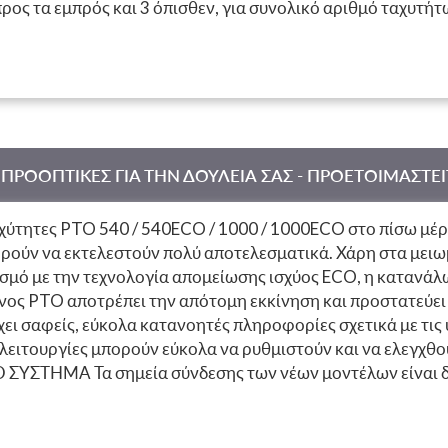
ρος τα εμπρός και 3 όπισθεν, για συνολικό αριθμό ταχυτήτω
ταχύτητας και τραβήγματος. Μέγιστη άνεση και υψηλή από
αξιόπιστο σύστημα είναι ικανό να μεταβάλλει συνεχώς την 
ττή φόρτωση ή σπατάλη καυσίμου, για ευκολότερη και πιο 
τάδοση TTV να παρέχει γρήγορα την απαιτούμενη ταχύτητ
αφορά την άνεση και την ασφάλεια εν κινήσει, ιδιαίτερα ό
λές στον προγραμματισμό και εύκολη παρακολούθηση μέσω 
 ΠΡΟΟΠΤΙΚΕΣ ΓΙΑ ΤΗΝ ΔΟΥΛΕΙΑ ΣΑΣ - ΠΡΟΕΤΟΙΜΑΣΤΕ
ή απόδοση, ακρίβεια και αποτελεσματικότητα. Χειροκίνητο
λογή είναι δική σας.
χύτητες PTO 540 / 540ECO / 1000 / 1000ECO στο πίσω μέρ
ορούν να εκτελεστούν πολύ αποτελεσματικά. Χάρη στα μειω
ασμό με την τεχνολογία απομείωσης ισχύος ECO, η κατανάλ
νος PTO αποτρέπει την απότομη εκκίνηση και προστατεύει 
ει σαφείς, εύκολα κατανοητές πληροφορίες σχετικά με τις 
λειτουργίες μπορούν εύκολα να ρυθμιστούν και να ελεγχθο
 ΣΥΣΤΗΜΑ Τα σημεία σύνδεσης των νέων μοντέλων είναι δ
α τα υδραυλικά, μπορείτε να επιλέξετε ανάμεσα σε μηχανικά
λβίδες στο πίσω μέρος και δύο στο μπροστινό μέρος, καθώς 
ω ανύψωσης έως 9.700 κιλά. Τα μοντέλα με την καμπίνα Max