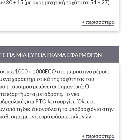
ν 30 + 15 (με αναρριχητική ταχύτητα: 54 + 27).
δοση: είναι η μετάδοση TTV. Αυτό το
ταχύτητα, βελτιστοποιώντας την ισχύ του
περισσότερα
παραγωγική εργασία. Αυτές οι αρχές λειτουργίας
α οδήγησης, εξασφαλίζοντας ομαλή οδήγηση και
ταν οδηγείτε σε δρόμους. Όλες οι μεταδόσεις
των ενδείξεων εν κινήσει. Καθένα από αυτά
ΙΤΕ ΓΙΑ ΜΙΑ ΕΥΡΕΙΑ ΓΚΑΜΑ ΕΦΑΡΜΟΓΩΝ
, πλήρως αυτόματο ή CVT: όταν πρόκειται για
ος και 1000 ή 1000ECO στο μπροστινό μέρος,
μένα χαρακτηριστικά της ταχύτητας του
ωση καυσίμου μειώνεται σημαντικά. Ο
τα εξαρτήματα μετάδοσης. Το νέο
υδραυλικές και PTO λειτουργίες. Όλες οι
ύν από τη δεξιά κονσόλα ή το υποβραχιόνιο στην
ιαθέσιμα με ένα ευρύ φάσμα επιλογών
 και ηλεκτρο-υδραυλικά χειριστήρια, έως και
και έξοδο υδραυλικής αντλίας έως 170 λ / λεπτό,
περισσότερα
iVision 2 έχουν όλες τις υδραυλικές εισόδους