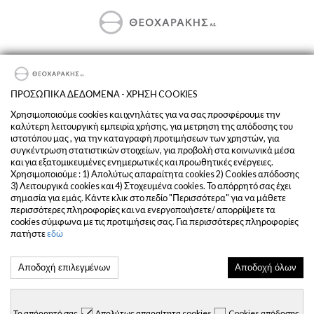
Αποκλειστικός Εισαγωγέας & Διανομέας στην Ελλάδα των
DEUTZ-FAHR και SAME.
ΠΡΟΣΩΠΙΚΑ ΔΕΔΟΜΕΝΑ - ΧΡΗΣΗ COOKIES
Όροι και Προϋποθέσεις
Χρησιμοποιούμε cookies και ιχνηλάτες για να σας προσφέρουμε την
καλύτερη λειτουργική εμπειρία χρήσης, για μετρηση της απόδοσης του
Προσωπικά Δεδομένα
ιστοτόπου μας , για την καταγραφή προτιμήσεων των χρηστών, για
Η Εταιρεία
συγκέντρωση στατιστικών στοιχείων, για προβολή στα κοινωνικά μέσα
και για εξατομικευμένες ενημερωτικές και προωθητικές ενέργειες.
Χρησιμοποιούμε : 1) Απολύτως απαραίτητα cookies 2) Cookies απόδοσης
3) Λειτουργικά cookies και 4) Στοχευμένα cookies. Το απόρρητό σας έχει
σημασία για εμάς. Κάντε κλικ στο πεδίο "Περισσότερα" για να μάθετε
περισσότερες πληροφορίες και να ενεργοποιήσετε/ απορρίψετε τα
cookies σύμφωνα με τις προτιμήσεις σας. Για περισσότερες πληροφορίες
πατήστε
εδώ
© 2020 THEOCARAKIS. All Rights Reserved
Αποδοχή επιλεγμένων
Αποδοχή όλων
designed by infocube
Το απόρρητό σας
Απολύτως απαραίτητα cookies
Cookies απόδοσης